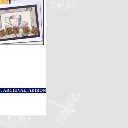
AL, ADIRONDAC so lange Vorrat reicht ...Besuchen Sie uns auf 